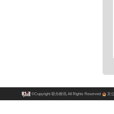
©Copyright 联办财讯 All Rights Reserved
京公