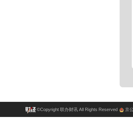
©Copyright 联办财讯 All Rights Reserved
京公