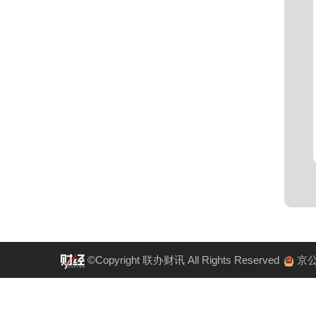
©Copyright 联办财讯 All Rights Reserved
京公