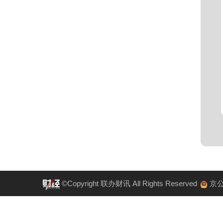
©Copyright 联办财讯 All Rights Reserved
京公